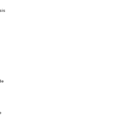
sis
ú
de
e