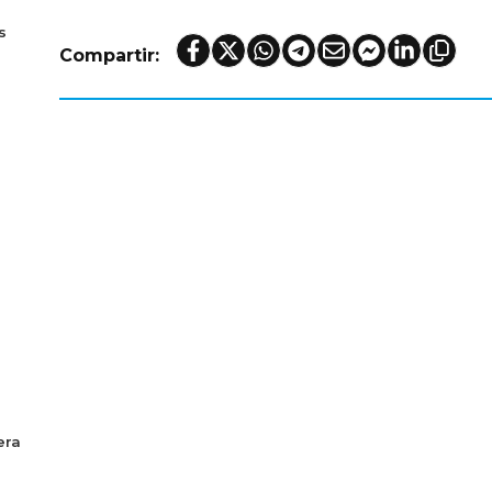
s
Compartir:
era