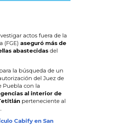
estigar actos fuera de la
la (FGE)
aseguró más de
tellas abastecidas
del
 para la búsqueda de un
utorización del Juez de
de Puebla con la
igencias al interior de
etitlán
perteneciente al
.
culo Cabify en San