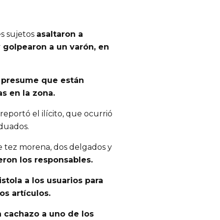
s sujetos
asaltaron a
y golpearon a un varón, en
se presume que están
as en la zona.
eportó el ilícito, que ocurrió
aduados.
de tez morena, dos delgados y
eron los responsables.
tola a los usuarios para
os artículos.
n cachazo a uno de los