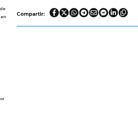
 de
Compartir:
 en
or