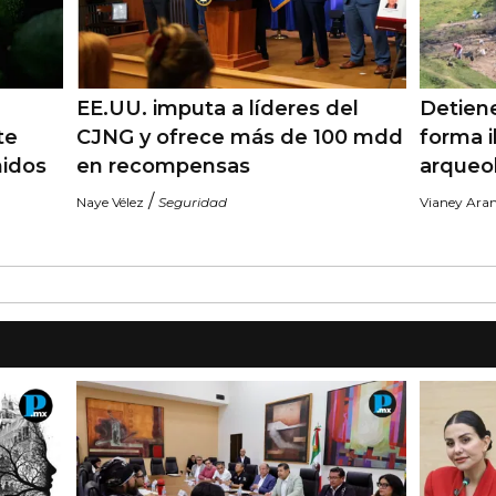
EE.UU. imputa a líderes del
Detiene
te
CJNG y ofrece más de 100 mdd
forma i
nidos
en recompensas
arqueo
/
Naye Vélez
Seguridad
Vianey Ara