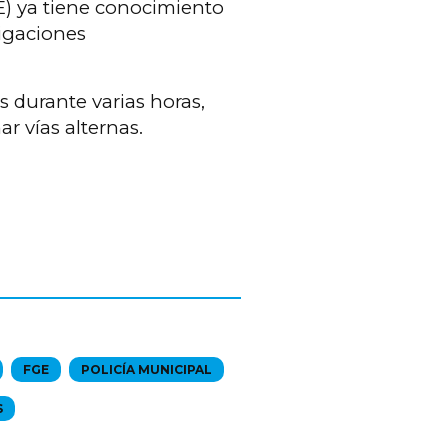
GE) ya tiene conocimiento
igaciones
 durante varias horas,
r vías alternas.
FGE
POLICÍA MUNICIPAL
S