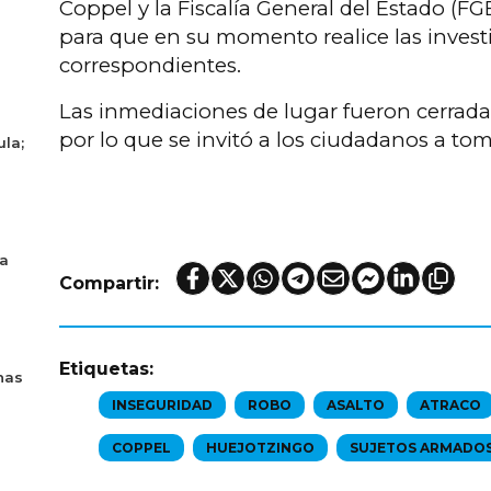
Coppel y la Fiscalía General del Estado (F
para que en su momento realice las invest
correspondientes.
Las inmediaciones de lugar fueron cerradas
por lo que se invitó a los ciudadanos a toma
ula;
ya
Compartir:
Etiquetas:
nas
INSEGURIDAD
ROBO
ASALTO
ATRACO
COPPEL
HUEJOTZINGO
SUJETOS ARMADO