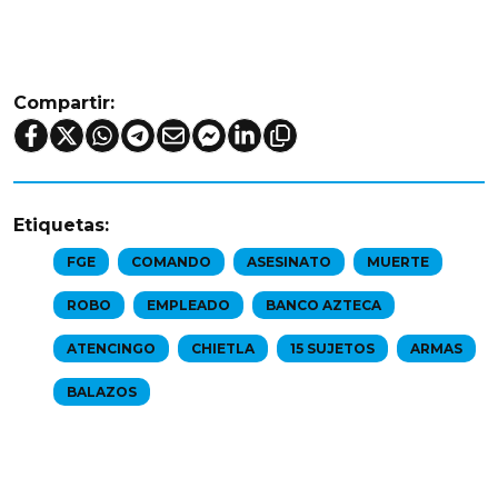
Compartir:
Etiquetas:
FGE
COMANDO
ASESINATO
MUERTE
ROBO
EMPLEADO
BANCO AZTECA
ATENCINGO
CHIETLA
15 SUJETOS
ARMAS
BALAZOS