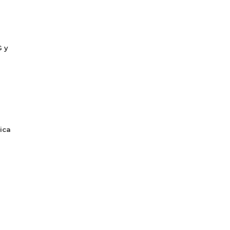
G y
ica