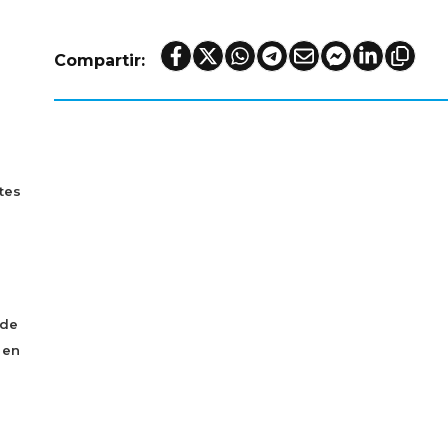
Compartir:
tes
 de
 en