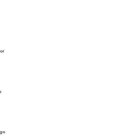
or
s
ogo