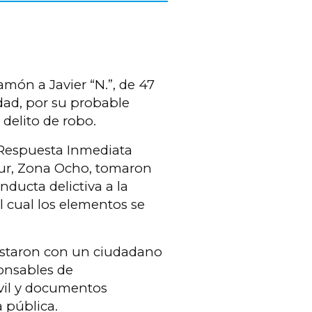
món a Javier “N.”, de 47
dad, por su probable
delito de robo.
 Respuesta Inmediata
 Sur, Zona Ocho, tomaron
ducta delictiva a la
el cual los elementos se
evistaron con un ciudadano
onsables de
vil y documentos
 pública.