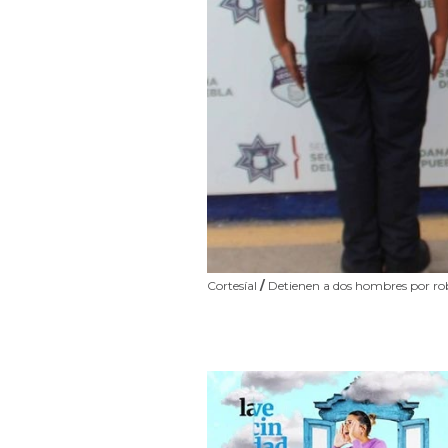
CortesíaI
/
Detienen a dos hombres por ro