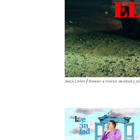
Jesús LIMAI
/
Balean a menor de edad y jo