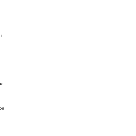
í
do
os