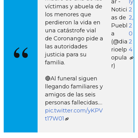
ar -
ly
víctimas y abuela de
Notici
2
los menores que
as de
2,
perdieron la vida en
Puebl
2
una catástrofe vial
a
0
de Coronango pide a
(@dia
2
las autoridades
rioelp
4
justicia para su
opula
familia.
r)
🔴Al funeral siguen
llegando familiares y
amigos de las seis
personas fallecidas.…
pic.twitter.com/yKPV
t17W01