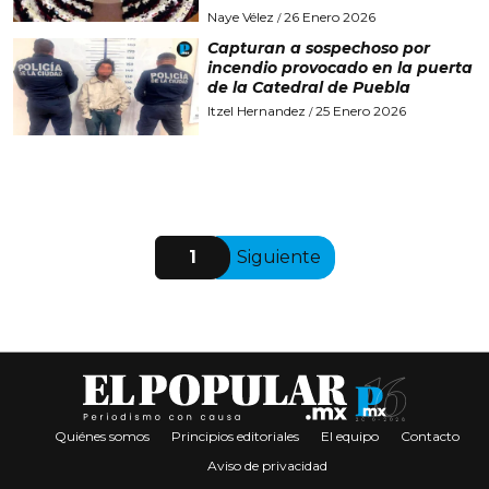
Naye Vélez
26 Enero 2026
/
Capturan a sospechoso por
incendio provocado en la puerta
de la Catedral de Puebla
Itzel Hernandez
25 Enero 2026
/
1
Siguiente
Quiénes somos
Principios editoriales
El equipo
Contacto
Aviso de privacidad