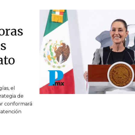
oras
ás
ato
ías, el
rategia de
ar conformará
 atención