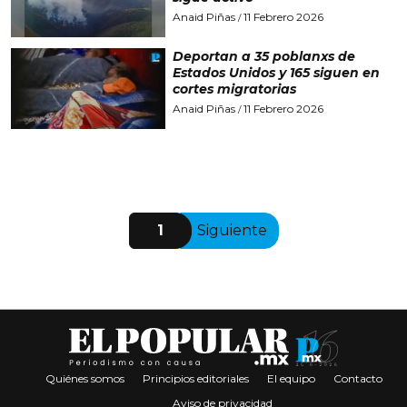
Anaid Piñas
11 Febrero 2026
/
Deportan a 35 poblanxs de
Estados Unidos y 165 siguen en
cortes migratorias
Anaid Piñas
11 Febrero 2026
/
1
Siguiente
Quiénes somos
Principios editoriales
El equipo
Contacto
Aviso de privacidad