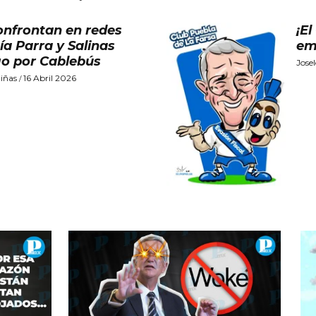
onfrontan en redes
¡E
ía Parra y Salinas
em
go por Cablebús
Jose
iñas
16 Abril 2026
/