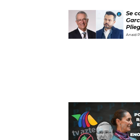
Se c
Garc
Plie
Anaid P