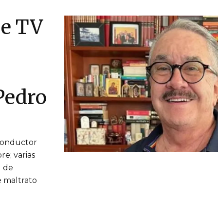
ue TV
Pedro
 conductor
re; varias
d de
 maltrato