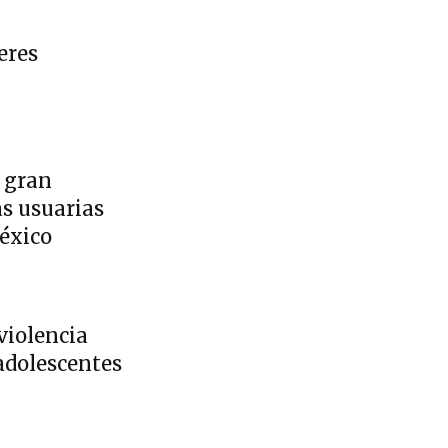
eres
n gran
s usuarias
México
violencia
adolescentes