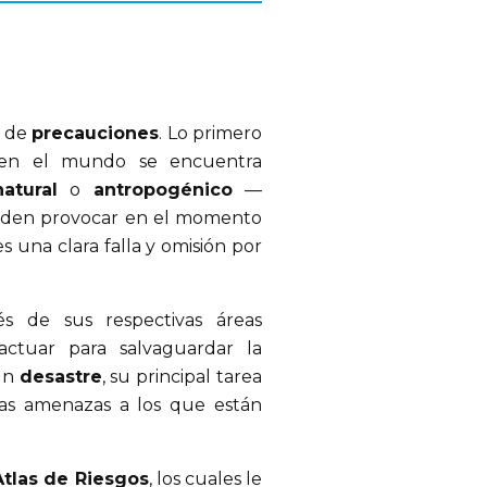
o de
precauciones
. Lo primero
ar en el mundo se encuentra
atural
o
antropogénico
—
eden provocar en el momento
s una clara falla y omisión por
s de sus respectivas áreas
ctuar para salvaguardar la
 un
desastre
, su principal tarea
as amenazas a los que están
Atlas de Riesgos
, los cuales le