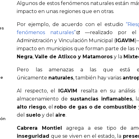
Algunos de estos fenómenos naturales están má
impacto en unas regiones que en otras.
Por ejemplo, de acuerdo con el estudio
“Ries
es
fenómenos naturales”
—realizado por el I
Administración y Vinculación Municipal (
IGAVIM
)
impacto en municipios que forman parte de las 
Negra
,
Valle de Atlixco y Matamoros
y la
Mixte
Pero las amenazas a las que está 
de
únicamente
naturales
, también hay varias
antro
Al respecto, el
IGAVIM
resalta en su análisis 
almacenamiento de
sustancias inflamables
, 
alto riesgo
, el
robo de gas o de combustible
del
suelo
y del
aire
.
ión
Cabrera Montiel
agrega a ese tipo de am
inseguridad
que se viven en el estado, la
prese