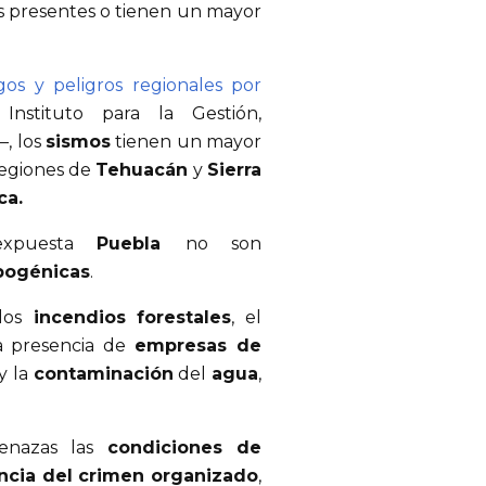
s presentes o tienen un mayor
gos y peligros regionales por
nstituto para la Gestión,
—, los
sismos
tienen un mayor
regiones de
Tehuacán
y
Sierra
ca.
expuesta
Puebla
no son
pogénicas
.
los
incendios forestales
, el
la presencia de
empresas de
y la
contaminación
del
agua
,
enazas las
condiciones de
ncia del crimen organizado
,