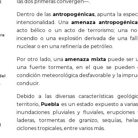
las dos primeras convergen—.
l
Dentro de las
antropogénicas
, apunta la especi
intencionalidad. Una
amenaza antropogénica
acto bélico o un acto de terrorismo; una n
era
incendio o una explosión derivada de una fal
nuclear o en una refinería de petróleo.
Por otro lado, una
amenaza mixta
puede ser u
una fuerte tormenta, en el que se pueden c
condición meteorológica desfavorable y la imprud
del
conducir.
o
Debido a las diversas características geológ
territorio,
Puebla
es un estado expuesto a varia
inundaciones pluviales y fluviales, erupciones 
laderas, tormentas de granizo, sequías, hela
l
ciclones tropicales, entre varios más.