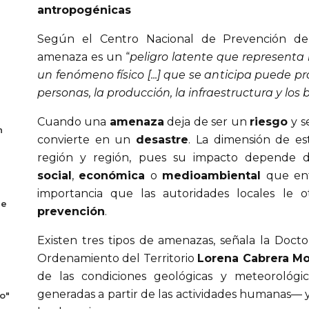
antropogénicas
Según el Centro Nacional de Prevención d
amenaza es un “
peligro latente que representa
un fenómeno físico [...] que se anticipa puede pr
personas, la producción, la infraestructura y los b
Cuando una
amenaza
deja de ser un
riesgo
y s
n
convierte en un
desastre
. La dimensión de es
región y región, pues su impacto depende 
social
,
económica
o
medioambiental
que enf
importancia que las autoridades locales le 
se
prevención
.
Existen tres tipos de amenazas, señala la Doct
Ordenamiento del Territorio
Lorena Cabrera Mo
de las condiciones geológicas y meteorológi
generadas a partir de las actividades humanas— y
o"