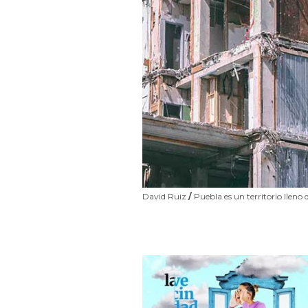
David Ruiz
/
Puebla es un territorio lleno 