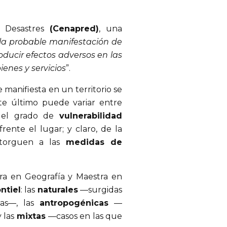
e Desastres
(Cenapred)
, una
 la probable manifestación de
oducir efectos adversos en las
ienes y servicios
”.
e manifiesta en un territorio se
te último puede variar entre
del grado de
vulnerabilidad
rente el lugar; y claro, de la
otorguen a las
medidas de
ora en Geografía y Maestra en
ntiel
: las
naturales
—surgidas
cas—, las
antropogénicas
—
 las
mixtas
—casos en las que