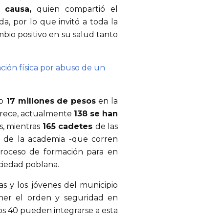
n causa,
quien compartió el
a, por lo que invitó a toda la
bio positivo en su salud tanto
ión física por abuso de un
o
17 millones de pesos
en la
merece, actualmente
138 se han
s, mientras
165 cadetes
de las
ón de la academia -que corren
proceso de formación para en
ociedad poblana.
las y los jóvenes del municipio
ner el orden y seguridad en
los 40 pueden integrarse a esta