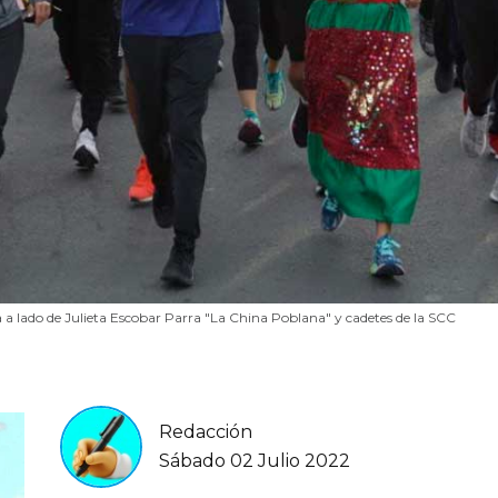
a a lado de Julieta Escobar Parra "La China Poblana" y cadetes de la SCC
Redacción
Sábado 02 Julio 2022