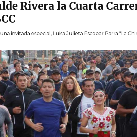
lde Rivera la Cuarta Carre
SCC
una invitada especial, Luisa Julieta Escobar Parra "La Ch