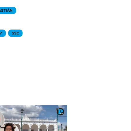
ASTIÁN
A"
SSC