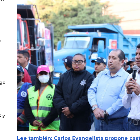
s
ogo
G y
Lee también: Carlos Evangelista propone cast