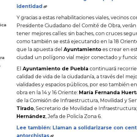
identidad
Y gracias a estas rehabilitaciones viales, vecinos 
ica
Presidente Ciudadano del Comité de Obra, verán 
tener mejores calles: sin baches, con cruces segur
como también se está ejecutando en la 18 Oriente
que la apuesta del
Ayuntamiento
es crear en es
ciudad un polígono vial mejor conectado y funcio
ra
a
El
Ayuntamiento de Puebla
continuará recorrien
calidad de vida de la ciudadanía, a través del m
vialidades y espacios públicos, por eso también 
obra en la 14 y 16 Oriente:
María Fernanda Huert
de la Comisión de Infraestructura, Movilidad y Ser
Tirado
, Secretario de Movilidad e Infraestructura
Hernández
, Jefa de Policía Zona 6.
Lee también: Llaman a solidarizarse con cen
antorchistas