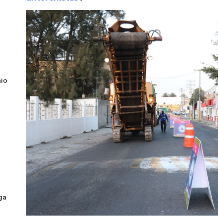
io
ga