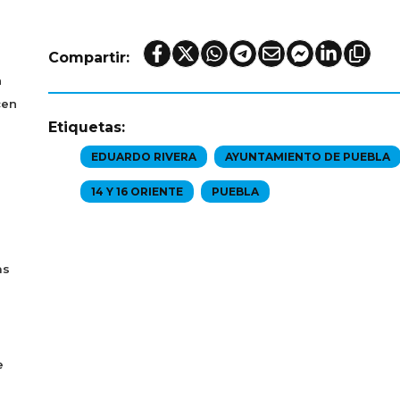
Compartir:
n
cen
Etiquetas:
EDUARDO RIVERA
AYUNTAMIENTO DE PUEBLA
14 Y 16 ORIENTE
PUEBLA
as
e