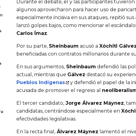
Durante el debate, el y las participantes tuvieron 
6
algunos aprovecharon para hacer uso de pancart
en
especialmente incisiva en sus ataques, repitió sus
lanzó golpes bajos, como mencionar el escándalo
a
Carlos Ímaz
.
Por su parte, 
Sheinbaum
 acusó a 
Xóchitl Gálve
beneficiadas con contratos millonarios durante su
a
En sus argumentos,
 Sheinbaum
 defendió las pol
actual, mientras que 
Gálvez
 destacó su experienc
Pueblos Indígenas
 y defendió el papel de la in
acusada de promover el regreso al 
neoliberalis
El tercer candidato,
 Jorge Álvarez Máynez
, tam
candidatas, centrándose especialmente en 
Xóchi
ra
efectividades legislativas.
En la recta final,
 Álvarez Máynez
 lamentó el nive