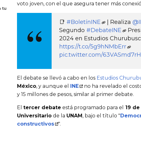
voto joven, con el que asegura tener más conexió
 tu
📑
#BoletínINE
| Realiza
@I
Segundo
#DebateINE
Pres
2024 en Estudios Churubusc
https://t.co/5g9hNMbErr
pic.twitter.com/63VASmd7rH
El debate se llevó a cabo en los
Estudios Churub
México
, y aunque el 
INE
 no ha revelado el costo
y 15 millones de pesos, similar al primer debate.
El 
tercer debate
 está programado para el
 19 de
Universitario
 de la 
UNAM
, bajo el título "
Democra
constructivos
".