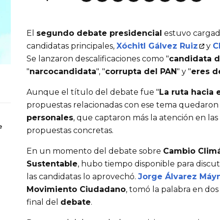
El 
segundo debate presidencial
 estuvo cargad
candidatas principales, 
Xóchitl Gálvez Ruiz
 y 
C
Se lanzaron descalificaciones como "
candidata d
"
narcocandidata
", "
corrupta del PAN
" y "
eres de
Aunque el título del debate fue "
La ruta hacia 
propuestas relacionadas con ese tema quedaron e
personales
, que captaron más la atención en las 
e
propuestas concretas.
En un momento del debate sobre 
Cambio Climát
Sustentable
, hubo tiempo disponible para discut
las candidatas lo aprovechó. 
Jorge Álvarez Máy
Movimiento Ciudadano
, tomó la palabra en dos
final del 
debate
.