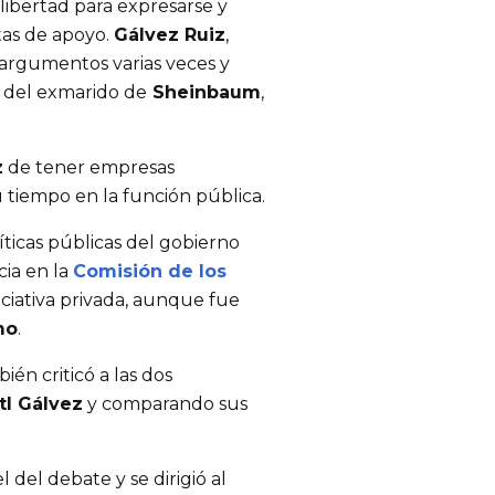
libertad para expresarse y 
as de apoyo. 
Gálvez Ruiz
, 
 argumentos varias veces y 
 del exmarido de
 Sheinbaum
, 
z
 de tener empresas 
 tiempo en la función pública.
íticas públicas del gobierno 
ia en la 
Comisión de los 
iciativa privada, aunque fue 
mo
.
bién criticó a las dos 
tl Gálvez
 y comparando sus 
l del debate y se dirigió al 