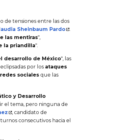
o de tensiones entre las dos 
laudia Sheinbaum Pardo
. 
e las mentiras
", 
 la priandilla
".
el desarrollo de México
", las 
clipsadas por los 
ataques 
redes sociales
 que las 
ico y Desarrollo 
ir el tema, pero ninguna de 
nez
, candidato de
 turnos consecutivos hacia el 