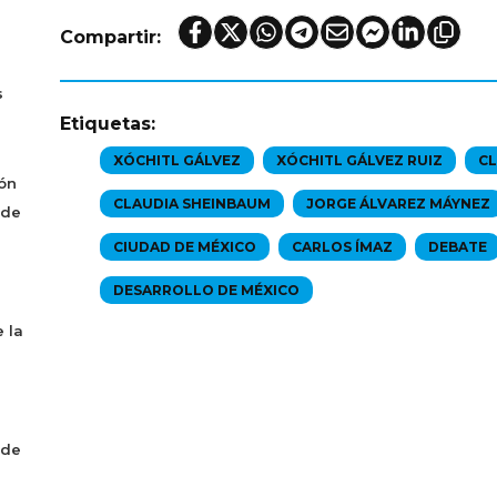
Compartir:
s
Etiquetas:
XÓCHITL GÁLVEZ
XÓCHITL GÁLVEZ RUIZ
CL
ón
CLAUDIA SHEINBAUM
JORGE ÁLVAREZ MÁYNEZ
 de
CIUDAD DE MÉXICO
CARLOS ÍMAZ
DEBATE
DESARROLLO DE MÉXICO
 la
 de