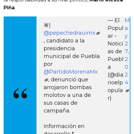
Piña
.
— El
M
🚨|
Popul
a
@pepechedrauimx
ar -
y
, candidato a la
Notici
2
presidencia
as de
7,
municipal de Puebla
Puebl
2
por
a
0
@PartidoMorenaMx
(@dia
2
, denunció que
rioelp
4
arrojaron bombas
opula
molotov a una de
r)
sus casas de
campaña.
Información en
desarrollo *