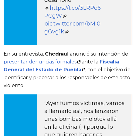
🔹
https://t.co/3LRPe6
PCgW
pic.twitter.com/bMl0
gGvg1k
En su entrevista, 
Chedraui
 anunció su intención de 
presentar denuncias formales
 ante la 
Fiscalía 
General del Estado de Puebla
, con el objetivo de 
identificar y procesar a los responsables de este acto 
violento. 
"Ayer fuimos víctimas, vamos 
a llamarlo así, nos lanzaron 
unas bombas molotov allá 
en la oficina (...) porque lo 
que quieren hacer es 