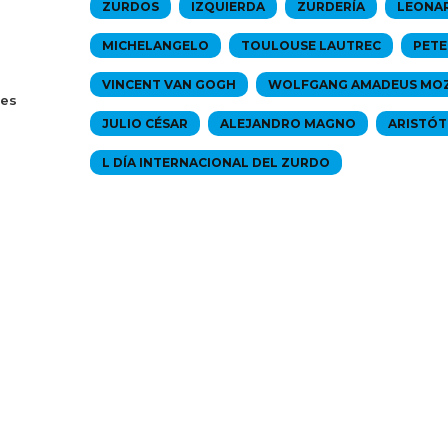
ZURDOS
IZQUIERDA
ZURDERÍA
LEONAR
MICHELANGELO
TOULOUSE LAUTREC
PETE
VINCENT VAN GOGH
WOLFGANG AMADEUS MO
tes
JULIO CÉSAR
ALEJANDRO MAGNO
ARISTÓT
L DÍA INTERNACIONAL DEL ZURDO