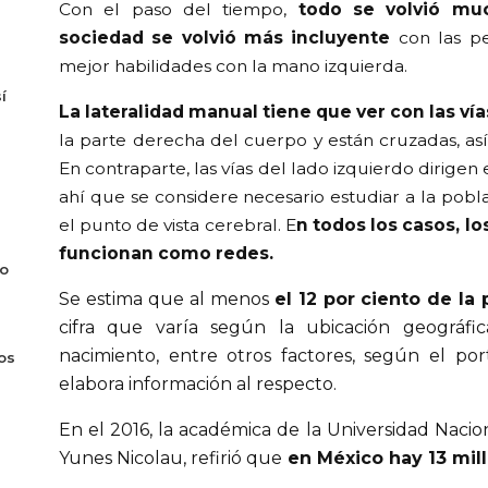
Con el paso del tiempo,
todo se volvió m
sociedad se volvió más incluyente
con las pe
mejor habilidades con la mano izquierda.
í
La lateralidad manual tiene que ver con las vía
la parte derecha del cuerpo y están cruzadas, así
En contraparte, las vías del lado izquierdo dirige
ahí que se considere necesario estudiar a la pob
el punto de vista cerebral. E
n todos los casos, l
funcionan como redes.
do
Se estima que al menos
el 12 por ciento de la
cifra que varía según la ubicación geográfi
nacimiento, entre otros factores, según el port
os
elabora información al respecto.
En el 2016, la académica de la Universidad Naci
Yunes Nicolau, refirió que
en México hay 13 mil