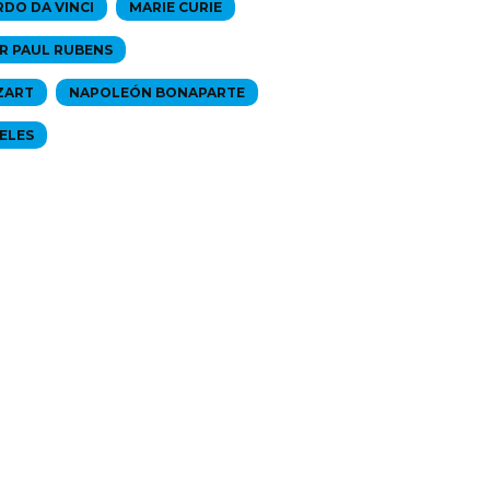
DO DA VINCI
MARIE CURIE
R PAUL RUBENS
ZART
NAPOLEÓN BONAPARTE
ELES