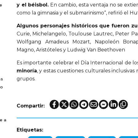
y el béisbol.
En cambio, esta ventaja no se extien
e
como la gimnasia y el submarinismo“, refirió el Hu
Algunos personajes históricos que fueron z
Curie, Michelangelo, Toulouse Lautrec, Peter P
Wolfgang Amadeus Mozart, Napoleón Bonapar
Magno, Aristóteles y Ludwig Van Beethoven
Es importante celebrar el Día Internacional de l
minoría
, y estas cuestiones culturales inclusiva
grupos.
as
bo
Compartir:
e a
Etiquetas: