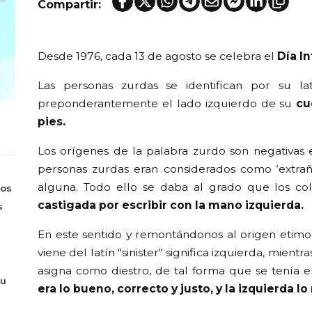
Compartir:
Desde 1976, cada 13 de agosto se celebra el
Día I
Las personas zurdas se identifican por su lat
preponderantemente el lado izquierdo de su
cu
pies.
Los orígenes de la palabra zurdo son negativas en
personas zurdas eran considerados como ‘extra
alguna. Todo ello se daba al grado que los co
Los
castigada por escribir con la mano izquierda.
s
En este sentido y remontándonos al origen etimoló
viene del latín "sinister" significa izquierda, mient
asigna como diestro, de tal forma que se tenía e
tu
era lo bueno, correcto y justo, y la izquierda l