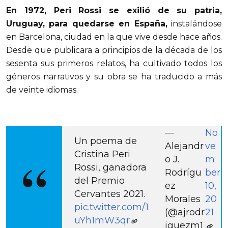
En 1972, Peri Rossi se exilió de su patria,
Uruguay, para quedarse en España,
instalándose
en Barcelona, ciudad en la que vive desde hace años.
Desde que publicara a principios de la década de los
sesenta sus primeros relatos, ha cultivado todos los
géneros narrativos y su obra se ha traducido a más
de veinte idiomas.
—
No
Un poema de
Alejandr
ve
Cristina Peri
o J.
m
Rossi, ganadora
Rodrígu
ber
del Premio
ez
10,
Cervantes 2021.
Morales
20
pic.twitter.com/1
(@ajrodr
21
uYh1mW3qr
iguezm1