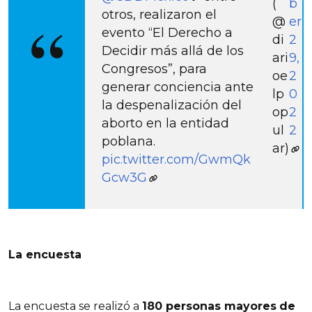
(
b
otros, realizaron el
@
er
evento “El Derecho a
di
2
Decidir más allá de los
ari
9,
Congresos”, para
oe
2
generar conciencia ante
lp
0
la despenalización del
op
2
aborto en la entidad
ul
2
poblana.
ar)
pic.twitter.com/GwmQk
Gcw3G
La encuesta
La encuesta se realizó a
180 personas mayores
de