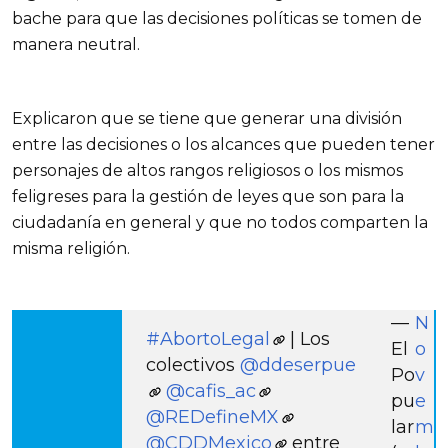
bache para que las decisiones políticas se tomen de
manera neutral.
Explicaron que se tiene que generar una división
entre las decisiones o los alcances que pueden tener
personajes de altos rangos religiosos o los mismos
feligreses para la gestión de leyes que son para la
ciudadanía en general y que no todos comparten la
misma religión.
—
N
#AbortoLegal
| Los
El
o
colectivos
@ddeserpue
Po
v
@cafis_ac
pu
e
@REDefineMX
lar
m
@CDDMexico
entre