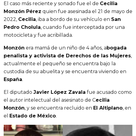
El caso más reciente y sonado fue el de
Cecilia
Monzón Pérez
quien fue asesinada el 21 de mayo de
2022,
Cecilia
, iba a bordo de su vehículo en
San
Pedro Cholula
, cuando fue interceptada por una
motocicleta y fue acribillada.
Monzón
era mamá de un niño de 4 años, a
bogada
penalista y activista de Derechos de las Mujeres
,
actualmente el pequeño se encuentra bajo la
custodia de su abuelita y se encuentra viviendo en
España
.
El diputado
Javier López Zavala
fue acusado como
el autor intelectual del asesinato de C
ecilia
Monzón
, y se encuentra recluido en
El Altiplano
, en
el
Estado de México
.