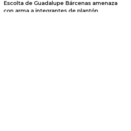
Escolta de Guadalupe Bárcenas amenaza
con arma a integrantes de plantón
/
Carlos Moreno
Ciudadanía y Gobierno
Partido PAZ designará presidente provisional
en Puebla el 22 de agosto
/
Berenice Martinez
Ciudadanía y Gobierno