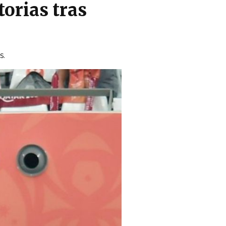
orias tras
s.