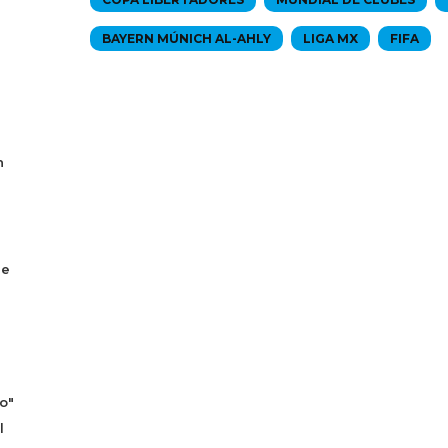
BAYERN MÚNICH AL-AHLY
LIGA MX
FIFA
n
se
o"
l