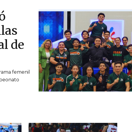
ó
las
al de
 rama femenil
mpeonato