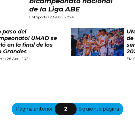
bicampeonato nacional
de la Liga ABE
EM Sports
28 Abril 2024
/
n paso del
UM
mpeonato! UMAD se
de
ló en la final de los
se
o Grandes
20
rts
26 Abril 2024
EM S
/
Página anterior
2
Siguiente página