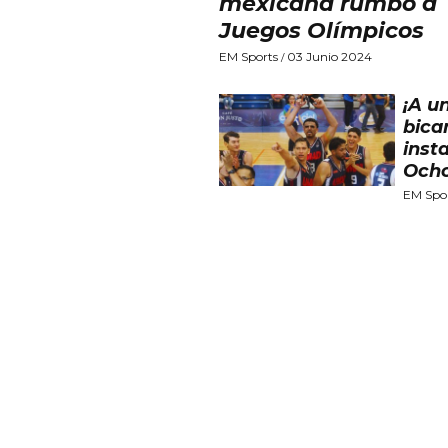
mexicana rumbo a
Juegos Olímpicos
EM Sports
03 Junio 2024
/
¡A u
bica
insta
Och
EM Spo