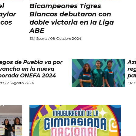
el
Bicampeones Tigres
aylor
Blancos debutaron con
ncos
doble victoria en la Liga
ABE
EM Sports
08 Octubre 2024
/
egos de Puebla va por
Az
evancha en la nueva
re
porada ONEFA 2024
pa
rts
21 Agosto 2024
EM S
/