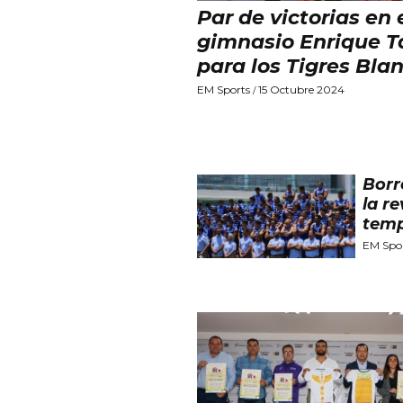
Par de victorias en 
gimnasio Enrique T
para los Tigres Bla
EM Sports
15 Octubre 2024
/
Borr
la r
tem
EM Spo