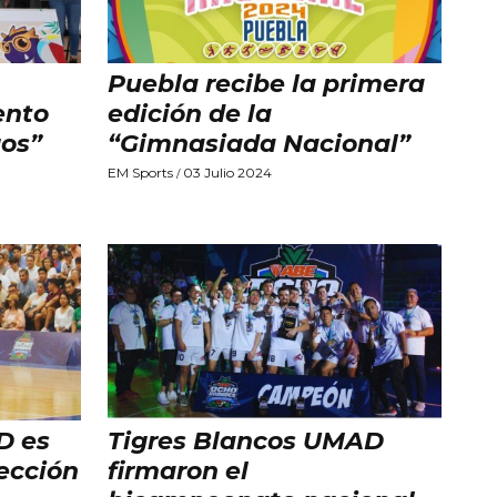
Puebla recibe la primera
ento
edición de la
os”
“Gimnasiada Nacional”
EM Sports
03 Julio 2024
/
D es
Tigres Blancos UMAD
ección
firmaron el