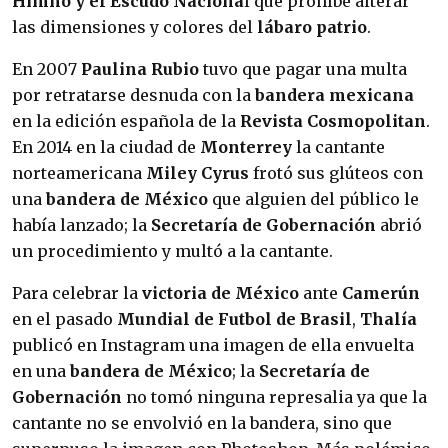
Himno y el Escudo Naciona
l que prohíbe alterar
las dimensiones y colores del
lábaro patrio
.
En 2007
Paulina Rubio
tuvo que pagar una multa
por retratarse desnuda con la
bandera mexicana
en la edición española de la
Revista Cosmopolitan
.
En 2014 en la ciudad de
Monterrey
la cantante
norteamericana
Miley Cyrus
frotó sus glúteos con
una
bandera de México
que alguien del público le
había lanzado; la
Secretaría de Gobernación
abrió
un procedimiento y multó a la cantante.
Para celebrar la
victoria de México
ante
Camerún
en el pasado
Mundial de Futbol de Brasil
,
Thalía
publicó en Instagram una imagen de ella envuelta
en una
bandera de México
; la
Secretaría de
Gobernación
no tomó ninguna represalia ya que la
cantante no se envolvió en la bandera, sino que