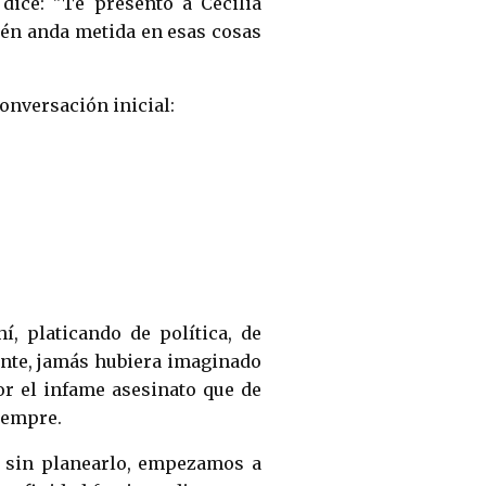
dice: "Te presento a Cecilia
ién anda metida en esas cosas
conversación inicial:
, platicando de política, de
stante, jamás hubiera imaginado
r el infame asesinato que de
iempre.
y sin planearlo, empezamos a