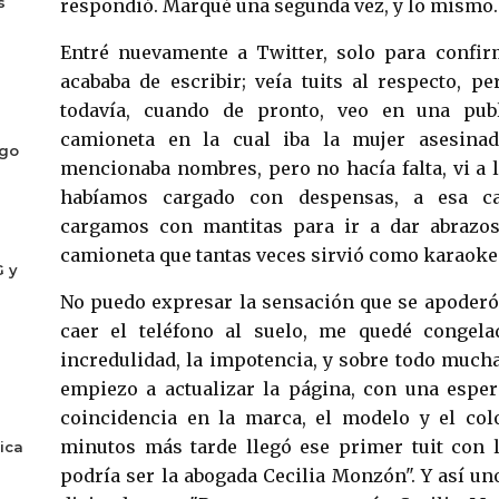
s
respondió. Marqué una segunda vez, y lo mismo.
Entré nuevamente a Twitter, solo para confir
acababa de escribir; veía tuits al respecto,
todavía, cuando de pronto, veo en una publ
camioneta en la cual iba la mujer asesinad
ogo
mencionaba nombres, pero no hacía falta, vi a 
habíamos cargado con despensas, a esa c
cargamos con mantitas para ir a dar abrazos
camioneta que tantas veces sirvió como karaoke 
G y
No puedo expresar la sensación que se apoderó
caer el teléfono al suelo, me quedé congelad
incredulidad, la impotencia, y sobre todo mucha 
empiezo a actualizar la página, con una espe
coincidencia en la marca, el modelo y el col
minutos más tarde llegó ese primer tuit con l
ica
podría ser la abogada Cecilia Monzón". Y así uno