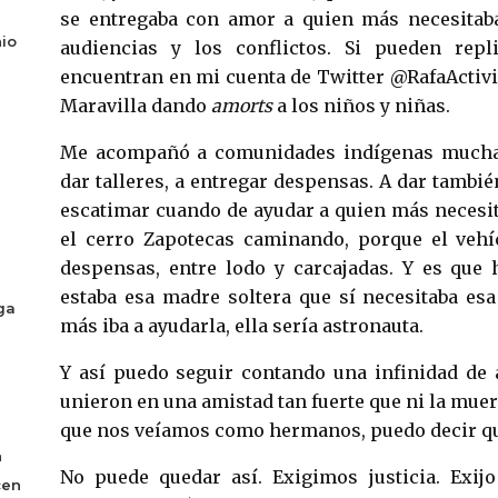
se entregaba con amor a quien más necesitaba,
io
audiencias y los conflictos. Si pueden repli
encuentran en mi cuenta de Twitter @RafaActivis
Maravilla dando
amorts
a los niños y niñas.
Me acompañó a comunidades indígenas muchas v
dar talleres, a entregar despensas. A dar tambié
escatimar cuando de ayudar a quien más necesit
el cerro Zapotecas caminando, porque el vehí
despensas, entre lodo y carcajadas. Y es que 
estaba esa madre soltera que sí necesitaba es
ga
más iba a ayudarla, ella sería astronauta.
Y así puedo seguir contando una infinidad de 
unieron en una amistad tan fuerte que ni la muer
que nos veíamos como hermanos, puedo decir qu
n
No puede quedar así. Exigimos justicia. Exijo 
cen