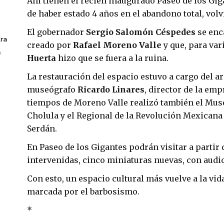
Ahí tienen el recién inaugurado Paseo de los Gig
de haber estado 4 años en el abandono total, volvi
El gobernador
Sergio Salomón Céspedes
se enc
ra
creado por
Rafael Moreno Valle
y que, para var
a
Huerta
hizo que se fuera a la ruina.
La restauración del espacio estuvo a cargo del ar
museógrafo
Ricardo Linares
, director de la em
tiempos de Moreno Valle realizó también el Museo
Cholula y el Regional de la Revolución Mexican
Serdán.
En Paseo de los Gigantes podrán visitar a partir
intervenidas, cinco miniaturas nuevas, con audi
Con esto, un espacio cultural más vuelve a la vid
marcada por el barbosismo.
*