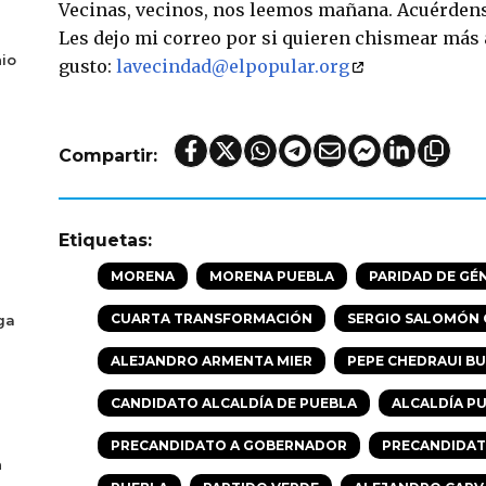
Vecinas, vecinos, nos leemos mañana. Acuérdense
Les dejo mi correo por si quieren chismear más 
io
gusto:
lavecindad@elpopular.org
Compartir:
Etiquetas:
MORENA
MORENA PUEBLA
PARIDAD DE GÉ
CUARTA TRANSFORMACIÓN
SERGIO SALOMÓN 
ga
ALEJANDRO ARMENTA MIER
PEPE CHEDRAUI BU
CANDIDATO ALCALDÍA DE PUEBLA
ALCALDÍA P
PRECANDIDATO A GOBERNADOR
PRECANDIDAT
n