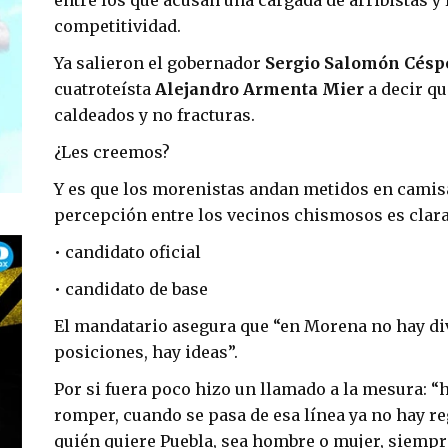
entre los que acusan una cargada de arribistas y
competitividad.
Ya salieron el gobernador
Sergio Salomón Césp
cuatroteísta
Alejandro Armenta Mier
a decir q
caldeados y no fracturas.
¿Les creemos?
Y es que los morenistas andan metidos en camisa
percepción entre los vecinos chismosos es clara
• candidato oficial
• candidato de base
El mandatario asegura que “en Morena no hay di
posiciones, hay ideas”.
Por si fuera poco hizo un llamado a la mesura: “
romper, cuando se pasa de esa línea ya no hay re
quién quiere Puebla, sea hombre o mujer, siempr