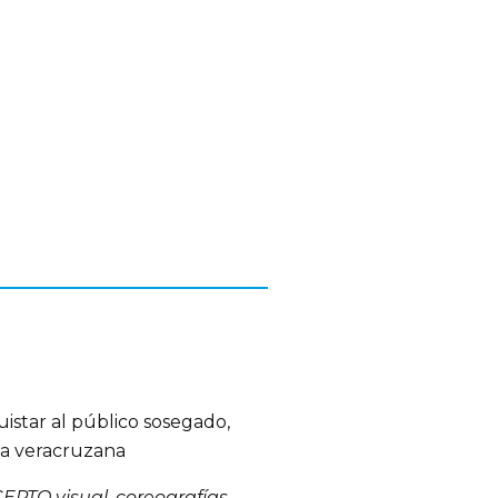
istar al público sosegado,
la veracruzana
TO visual, coreografías,