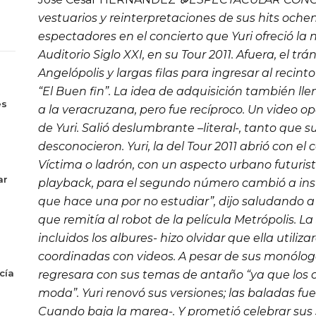
vestuarios y reinterpretaciones de sus
hits
ochent
espectadores en el concierto que Yuri ofreció la 
Auditorio Siglo XXI, en su
Tour 2011
. Afuera, el tr
Angelópolis y largas filas para ingresar al recin
s
“El Buen fin”. La idea de adquisición también llen
es
a la veracruzana, pero fue recíproco. Un video
op
de Yuri. Salió deslumbrante –literal-, tanto que s
desconocieron. Yuri, la del
Tour 2011
abrió con el
c
Víctima o ladrón
, con un aspecto urbano futurist
ar
playback
, para el segundo número cambió a ins
que hace una por no estudiar”, dijo saludando a s
que remitía al robot de la película
Metrópolis
. L
incluidos los albures- hizo olvidar que ella utili
coordinadas con videos. A pesar de sus monólogos
cía
regresara con sus temas de antaño “ya que los
moda”. Yuri renovó sus versiones; las baladas fu
Cuando baja la marea
-. Y prometió celebrar su