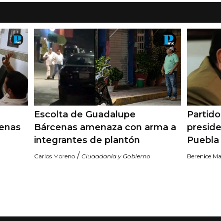
Escolta de Guadalupe
Partid
cenas
Bárcenas amenaza con arma a
preside
integrantes de plantón
Puebla 
/
Carlos Moreno
Ciudadanía y Gobierno
Berenice Ma