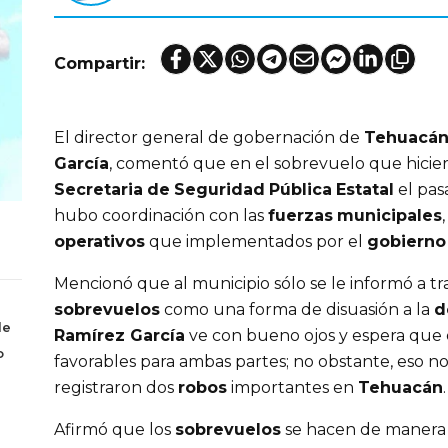
Compartir:
El director general de gobernación de
Tehuacá
García
, comentó que en el sobrevuelo que hicier
Secretaria
de
Seguridad
Pública
Estatal
el pas
hubo coordinación con las
fuerzas
municipales
operativos
que implementados por el
gobierno 
Mencionó que al municipio sólo se le informó a tr
sobrevuelos
como una forma de disuasión a la
d
de
Ramírez García
ve con bueno ojos y espera que e
o
favorables para ambas partes; no obstante, eso n
registraron dos
robos
importantes en
Tehuacán
.
Afirmó que los
sobrevuelos
se hacen de manera u