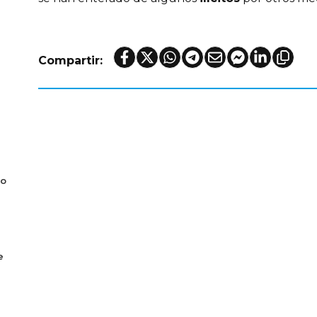
Compartir:
co
e