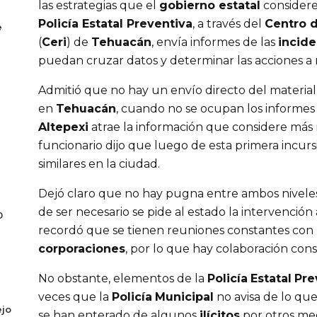
las estrategias que el
gobierno estatal
considere
Policía Estatal Preventiva
, a través del
Centro 
e
(
Ceri
) de
Tehuacán
, envía informes de las
incide
puedan cruzar datos y determinar las acciones a r
Admitió que no hay un envío directo del materia
en
Tehuacán
, cuando no se ocupan los informes 
Altepexi
atrae la información que considere más
funcionario dijo que luego de esta primera incur
similares en la ciudad.
Dejó claro que no hay pugna entre ambos niveles
de ser necesario se pide al estado la intervenció
0
recordó que se tienen reuniones constantes con 
corporaciones
, por lo que hay colaboración cons
No obstante, elementos de la
Policía
Estatal
Pre
veces que la
Policía
Municipal
no avisa de lo qu
ejo
se han enterado de algunos
ilícitos
por otros med