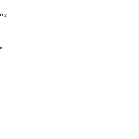
ri y
el