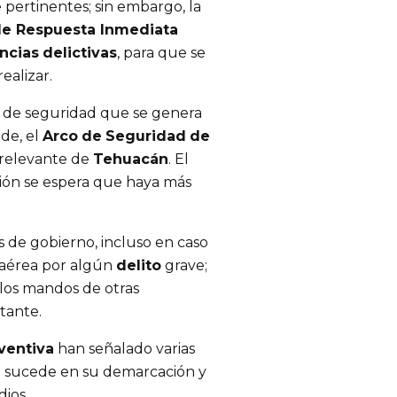
 pertinentes; sin embargo, la
de Respuesta Inmediata
ncias
delictivas
, para que se
ealizar.
l de seguridad que se genera
de, el
Arco
de
Seguridad
de
 relevante de
Tehuacán
. El
sión se espera que haya más
 de gobierno, incluso en caso
n aérea por algún
delito
grave;
los mandos de otras
tante.
ventiva
han señalado varias
e sucede en su demarcación y
ios.