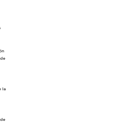
s
ón
 de
 la
 de