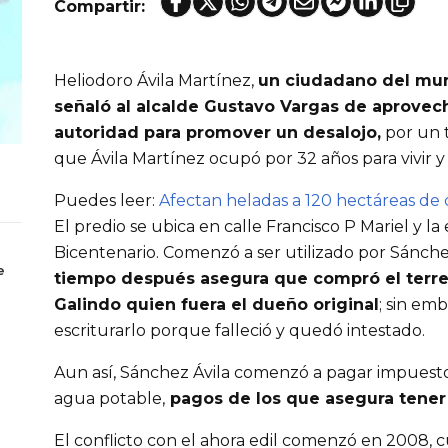
Compartir:
Heliodoro Ávila Martínez,
un ciudadano del mun
señaló al alcalde Gustavo Vargas de aprovec
autoridad para promover un desalojo,
por un 
que Ávila Martínez ocupó por 32 años para vivir
Puedes leer:
Afectan heladas a 120 hectáreas de c
El predio se ubica en calle Francisco P Mariel y l
Bicentenario. Comenzó a ser utilizado por Sánche
e
tiempo después asegura que compró el terren
Galindo quien fuera el dueño original
; sin em
escriturarlo porque falleció y quedó intestado.
Aun así, Sánchez Ávila comenzó a pagar impuestos
agua potable,
pagos de los que asegura tener
El conflicto con el ahora edil comenzó en 2008, 