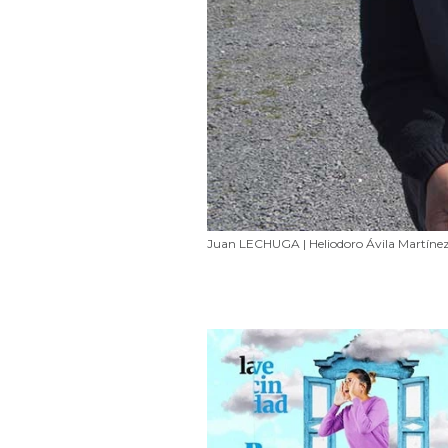
Juan LECHUGA | Heliodoro Ávila Martíne