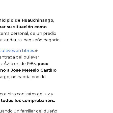
icipio de Huauchinango,
har su situación como
tema personal, de un predio
 y atender su pequeño negocio.
ultivos en Libres
a entrada del bulevar
z Ávila en de 1985,
poco
o a José Melesio Castillo
bargo, no habría podido
 e hizo contratos de luz y
 todos los comprobantes.
cuando un familiar del dueño