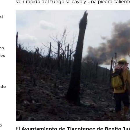
salir rápido del fuego se cayó y una piedra caliente
al
on
bes
ado
o
El
Ayuntamiento de Tlacotepec de Benito Ju