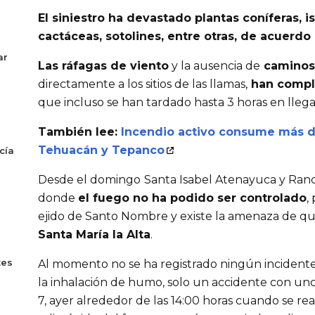
El siniestro ha devastado
plantas coníferas, 
cactáceas, sotolines, entre otras, de acuerdo 
ar
Las
ráfagas de viento
y la ausencia de
caminos
directamente a los sitios de las llamas,
han compl
que incluso se han tardado hasta 3 horas en llega
También lee:
Incendio activo consume más d
Tehuacán y Tepanco
cía
Desde el domingo
Santa Isabel Atenayuca y Ranc
donde
el fuego no ha podido ser controlado
,
ejido de Santo Nombre y existe la amenaza de q
Santa María la Alta
.
tes
Al momento no se ha registrado ningún incident
la inhalación de humo, solo un accidente con uno
7, ayer alrededor de las 14:00 horas cuando se re