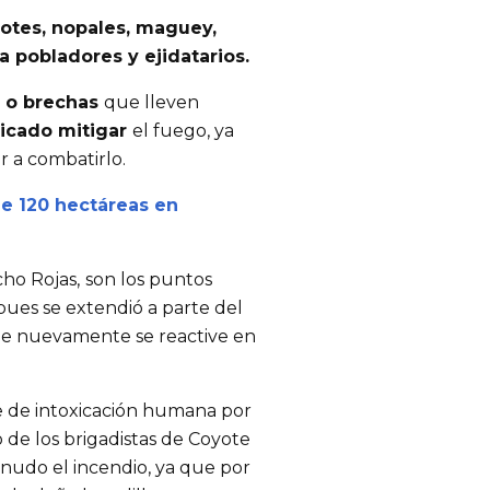
isotes, nopales, maguey,
a p
obladores y ejidatarios
.
 o brechas
que lleven
icado mitigar
el fuego
, ya
r a combatirlo.
e 120 hectáreas en
ho Rojas,
son los puntos
 pues se extendió a parte del
ue nuevamente se reactive en
e de intoxicación humana por
 de los brigadistas de Coyote
anudo el incendio, ya que por