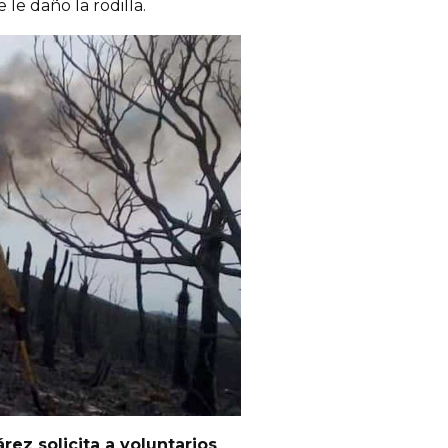
 le daño la rodilla.
árez
solicita a voluntarios