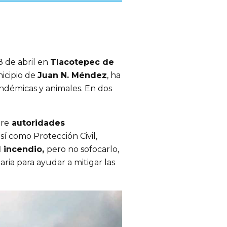
8 de abril en
Tlacotepec de
icipio de
Juan N. Méndez
, ha
ndémicas y animales. En dos
tre
autoridades
así como Protección Civil,
l incendio,
pero no sofocarlo,
ria para ayudar a mitigar las