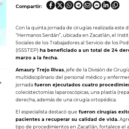
Compartir:
Con la quinta jornada de cirugías realizada este dí
“Hermanos Serdán”, ubicada en Zacatlán, el Insti
Sociales de los Trabajadores al Servicio de los P
(ISSSTEP)
ha beneficiado a un total de 24 d
marzo a la fecha.
Amaury Trejo Rivas
, jefe de la División de Ciru
multidisciplinario del personal médico y enfermer
e
jornada
fueron ejecutados cuatro procedimien
colecistectomías laparoscópicas, una plastía (repa
derecha, además de una cirugía ortopédica.
El especialista destacó que
fueron cirugías exit
pacientes a recuperar su calidad de vida.
Agre
tipo de procedimientos en Zacatlán, fortalece el a