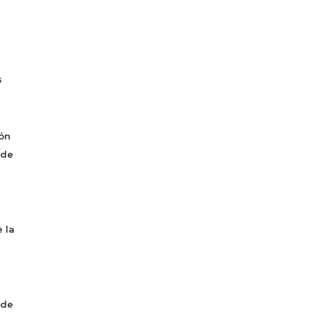
s
ón
 de
 la
 de