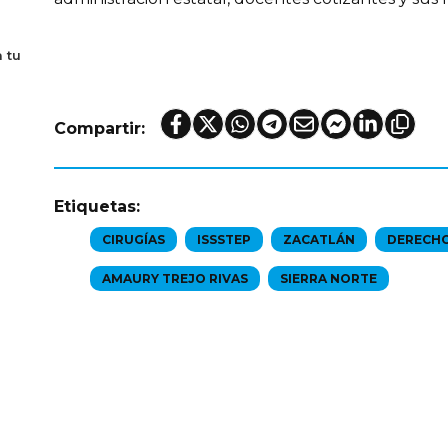
 tu
Compartir:
Etiquetas:
CIRUGÍAS
ISSSTEP
ZACATLÁN
DERECH
AMAURY TREJO RIVAS
SIERRA NORTE