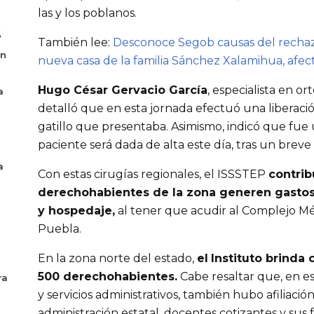
las y los poblanos.
6
También lee:
Desconoce Segob causas del rechazo
en
nueva casa de la familia Sánchez Xalamihua, afec
Hugo César Gervacio García
, especialista en o
a
detalló que en esta jornada efectuó una liberaci
gatillo que presentaba. Asimismo, indicó que fue 
paciente será dada de alta este día, tras un brev
a
Con estas cirugías regionales, el ISSSTEP
contrib
derechohabientes de la zona generen gastos 
y hospedaje,
al tener que acudir al Complejo Mé
Puebla.
En la zona norte del estado,
el
Instituto brinda 
500 derechohabientes.
Cabe resaltar que, en es
ra
y servicios administrativos, también hubo afiliació
administración estatal, docentes cotizantes y sus f