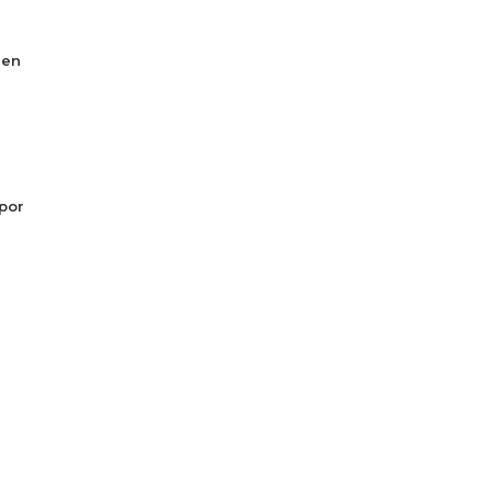
 en
por