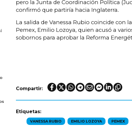
pero la Junta de Coordinación Política (J
confirmó que partiría hacia Inglaterra.
La salida de Vanessa Rubio coincide con la
Pemex, Emilio Lozoya, quien acusó a vario
í
sobornos para aprobar la Reforma Energét
do
Compartir:
os
Etiquetas:
VANESSA RUBIO
EMILIO LOZOYA
PEMEX