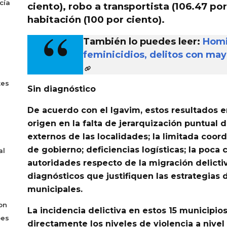
cía
ciento), robo a transportista (106.47 por
habitación (100 por ciento).
También lo puedes leer:
Homi
feminicidios, delitos con ma
tes
Sin diagnóstico
De acuerdo con el Igavim, estos resultados 
origen en la
falta de jerarquización puntual d
externos de las localidades; la limitada coor
de gobierno; deficiencias logísticas; la poca
al
autoridades respecto de la migración delictiv
diagnósticos que justifiquen las estrategias 
municipales.
on
La incidencia delictiva en estos 15 municipio
bes
directamente los niveles de violencia a nivel 