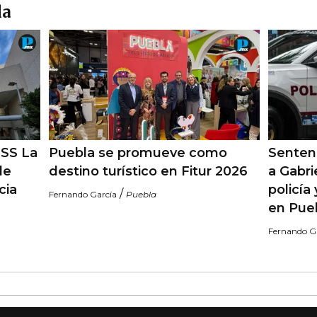
la
MSS La
Puebla se promueve como
Sentenc
de
destino turístico en Fitur 2026
a Gabri
cia
policía
/
Fernando García
Puebla
en Pue
Fernando G