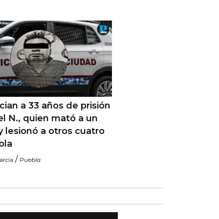
ian a 33 años de prisión
el N., quien mató a un
 y lesionó a otros cuatro
bla
/
arcía
Puebla