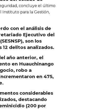
eguridad, concluye el último
 Instituto para la Gestión,
rdo con el análisis de
retariado Ejecutivo del
(SESNSP), son los
 12 delitos analizados.
l año anterior, el
iento
en Huauchinango
gocio, robo a
 incrementaron en 475,
e.
aumentos considerables
lizados, destacando
feminicidio (200 por