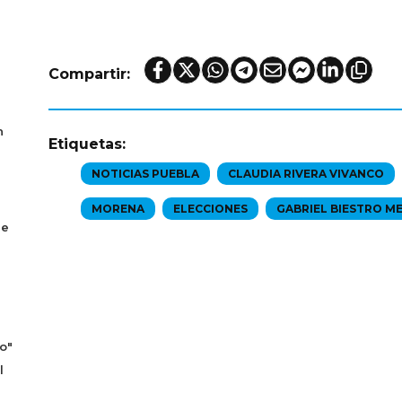
Compartir:
n
Etiquetas:
NOTICIAS PUEBLA
CLAUDIA RIVERA VIVANCO
MORENA
ELECCIONES
GABRIEL BIESTRO ME
se
o"
l