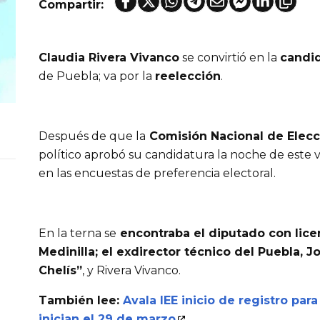
Compartir:
Claudia Rivera Vivanco
se convirtió en la
candi
de Puebla; va por la
reelección
.
Después de que la
Comisión Nacional de Elecc
político aprobó su candidatura la noche de este v
en las encuestas de preferencia electoral.
En la terna se
encontraba el diputado con lic
Medinilla
; el exdirector técnico del Puebla, J
Chelís”
, y Rivera Vivanco.
También lee:
Avala IEE inicio de registro par
inician el 29 de marzo