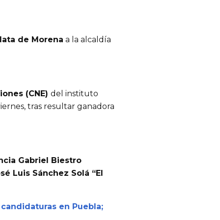
data de Morena
a la alcaldía
iones (CNE)
del instituto
iernes, tras resultar ganadora
encia
Gabriel Biestro
osé Luis Sánchez Solá “El
a candidaturas en Puebla;