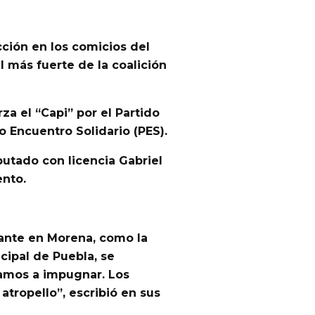
cción en los comicios del
l más fuerte de la coalición
rza
el “Capi”
por el Partido
o Encuentro Solidario (PES).
putado con licencia
Gabriel
ento
.
ante en Morena, como la
cipal de Puebla, se
Vamos a impugnar. Los
atropello”, escribió en sus