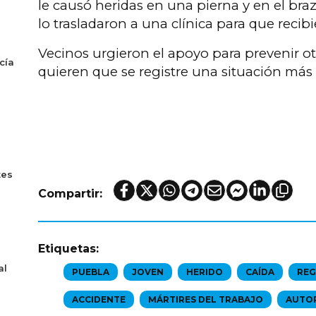
le causó heridas en una pierna y en el braz
lo trasladaron a una clínica para que recib
Vecinos urgieron el apoyo para prevenir ot
cía
quieren que se registre una situación más 
tes
Compartir:
Etiquetas:
al
PUEBLA
JOVEN
HERIDO
CAÍDA
REG
ACCIDENTE
MÁRTIRES DEL TRABAJO
AUTO