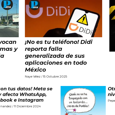
ovocan
¡No es tu teléfono! Didi
amas y
reporta falla
la
generalizada de sus
aplicaciones en todo
México
Naye Vélez
15 Octubre 2025
/
son tus datos! Meta se
Ot
y afecta WhatsApp,
ni
book e Instagram
Pepe
ernandez
11 Diciembre 2024
/