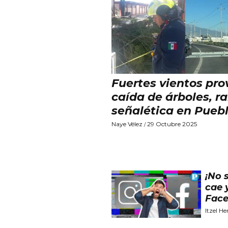
Fuertes vientos pr
caída de árboles, r
señalética en Pueb
Naye Vélez
29 Octubre 2025
/
¡No 
cae 
Face
Itzel H