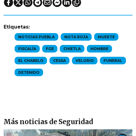
Etiquetas:
NOTICIAS PUEBLA
NOTA ROJA
MUERTE
FISCALÍA
FGE
CHIETLA
HOMBRE
EL CHABELO
CESSA
VELORIO
FUNERAL
DETENIDO
Más noticias de Seguridad