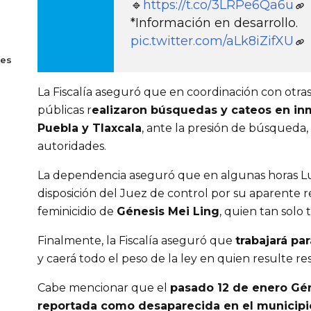
🔹
https://t.co/3LRPe6Qa6u
*Información en desarrollo.
pic.twitter.com/aLk8iZifXU
tes
La Fiscalía aseguró que en coordinación con otra
públicas r
ealizaron búsquedas y cateos en in
Puebla y Tlaxcala
, ante la presión de búsqueda, 
autoridades.
La dependencia aseguró que en algunas horas Lui
disposición del Juez de control por su aparente r
feminicidio de 
Génesis Mei Ling
, quien tan solo 
Finalmente, la Fiscalía aseguró que 
trabajará pa
y caerá todo el peso de la ley en quien resulte r
Cabe mencionar que el 
pasado 12 de enero Gén
reportada como desaparecida en el municipi