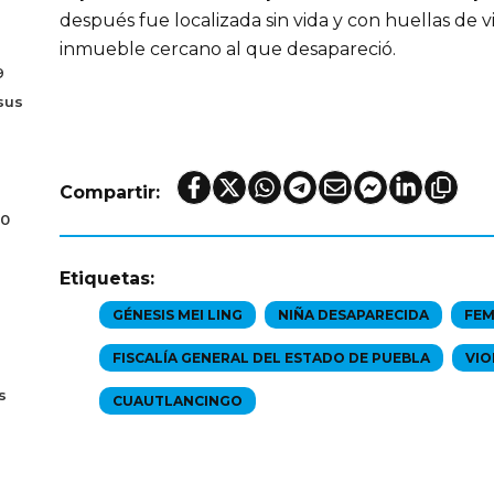
después fue localizada sin vida y con huellas de v
inmueble cercano al que desapareció.
9
sus
Compartir:
70
Etiquetas:
GÉNESIS MEI LING
NIÑA DESAPARECIDA
FEM
FISCALÍA GENERAL DEL ESTADO DE PUEBLA
VIO
s
CUAUTLANCINGO