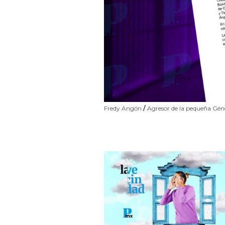
Fredy Angón
/
Agresor de la pequeña Génes