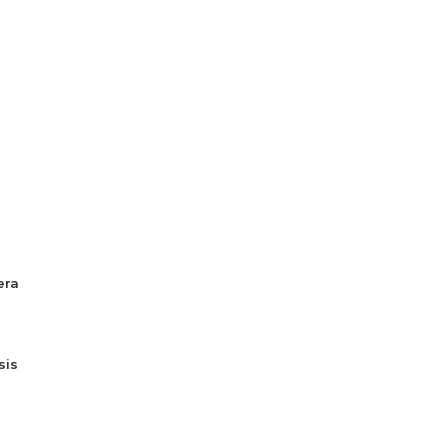
era
sis
ú