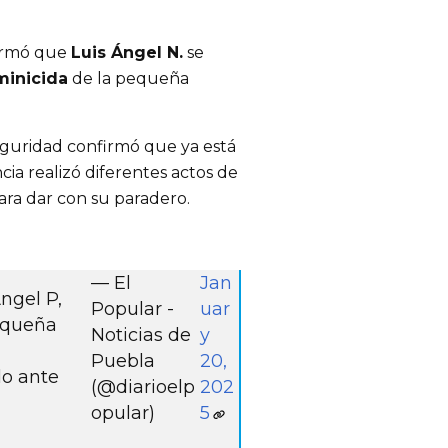
irmó que 
Luis Ángel N.
 se 
minicida
 de la pequeña 
guridad confirmó que ya está 
a realizó diferentes actos de 
ara dar con su paradero.
— El
Jan
Ángel P,
Popular -
uar
equeña
Noticias de
y
Puebla
20,
do ante
(@diarioelp
202
opular)
5