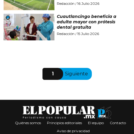
Redacción
16 Julio 2026
/
Cuautlancingo beneficia a
adulta mayor con prótesis
dental gratuita
Redacción
15 Julio 2026
/
1
Siguiente
Quiénes somos
Principios editoriales
El equipo
Contacto
Aviso de privacidad