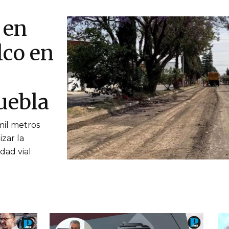
 en
lco en
uebla
mil metros
zar la
idad vial