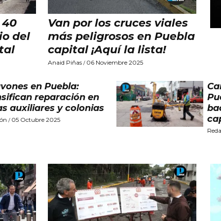
 40
Van por los cruces viales
io del
más peligrosos en Puebla
tal
capital ¡Aquí la lista!
Anaid Piñas
06 Noviembre 2025
/
vones en Puebla:
Ca
nsifican reparación en
Pu
as auxiliares y colonias
ba
ca
ión
05 Octubre 2025
/
Reda