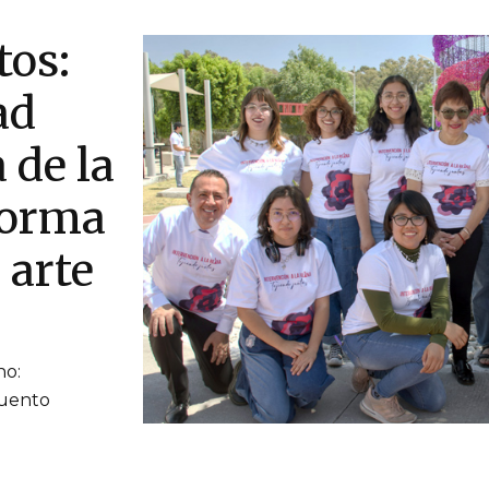
tos:
ad
 de la
forma
 arte
no:
cuento