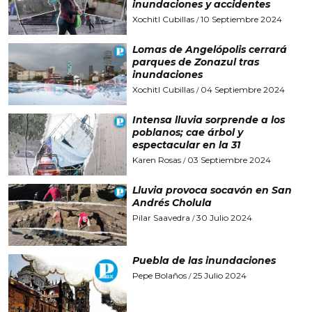
inundaciones y accidentes
Xochitl Cubillas
10 Septiembre 2024
/
Lomas de Angelópolis cerrará
parques de Zonazul tras
inundaciones
Xochitl Cubillas
04 Septiembre 2024
/
Intensa lluvia sorprende a los
poblanos; cae árbol y
espectacular en la 31
Karen Rosas
03 Septiembre 2024
/
Lluvia provoca socavón en San
Andrés Cholula
Pilar Saavedra
30 Julio 2024
/
Puebla de las inundaciones
Pepe Bolaños
25 Julio 2024
/