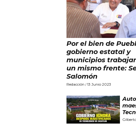
Por el bien de Pueb
gobierno estatal y
municipios trabaja
un mismo frente: Se
Salomón
Redacción
13 Junio 2023
/
Auto
maes
Tecn
Gilbert