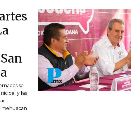
artes
La
 San
oa
jornadas se
icipal y las
zar
otimehuacan