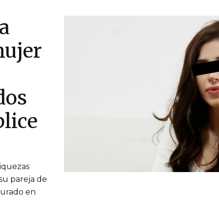
a
mujer
dos
lice
riquezas
a su pareja de
turado en