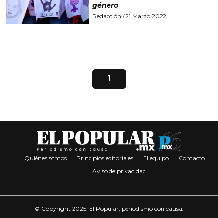
género
Redacción
21 Marzo 2022
/
1
Quiénes somos
Principios editoriales
El equipo
Contacto
Aviso de privacidad
© Copyright 2025. El Popular, periodismo con causa.