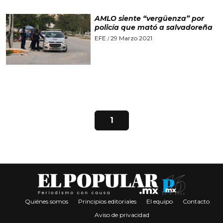
AMLO siente “vergüenza” por
policía que mató a salvadoreña
EFE
29 Marzo 2021
/
1
Quiénes somos
Principios editoriales
El equipo
Contacto
Aviso de privacidad