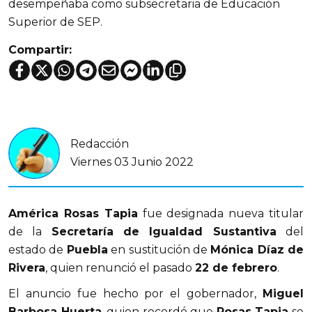
desempeñaba como subsecretaria de Educación
Superior de SEP.
Compartir:
Redacción
Viernes 03 Junio 2022
América Rosas Tapia
fue designada nueva titular
de la
Secretaría de Igualdad Sustantiva
del
estado de
Puebla
en sustitución de
Mónica Díaz de
Rivera
, quien renunció el pasado
22 de febrero
.
El anuncio fue hecho por el gobernador,
Miguel
Barbosa Huerta
, quien recordó que
Rosas Tapia
se