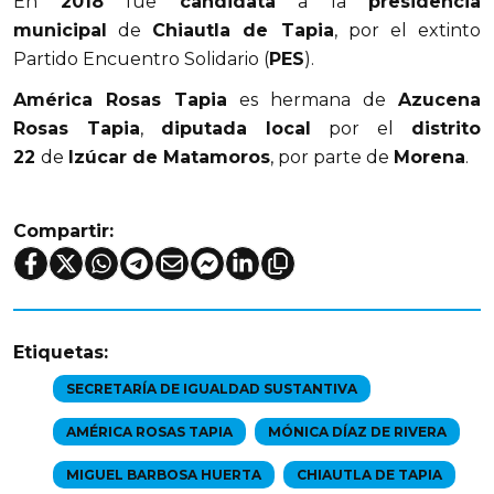
En
2018
fue
candidata
a la
presidencia
municipal
de
Chiautla de Tapia
, por el extinto
Partido Encuentro Solidario (
PES
).
América Rosas Tapia
es hermana de
Azucena
Rosas Tapia
,
diputada local
por el
distrito
22
de
Izúcar de Matamoros
, por parte de
Morena
.
Compartir:
Etiquetas:
SECRETARÍA DE IGUALDAD SUSTANTIVA
AMÉRICA ROSAS TAPIA
MÓNICA DÍAZ DE RIVERA
MIGUEL BARBOSA HUERTA
CHIAUTLA DE TAPIA