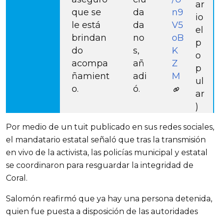
ar
que se
da
n9
io
le está
da
V5
el
brindan
no
oB
p
do
s,
K
o
acompa
añ
Z
p
ñamient
adi
M
ul
o.
ó.
ar
)
Por medio de un tuit publicado en sus redes sociales, 
el mandatario estatal señaló que tras la transmisión 
en vivo de la activista, las policías municipal y estatal 
se coordinaron para resguardar la integridad de 
Coral.
Salomón reafirmó que ya hay una persona detenida, 
quien fue puesta a disposición de las autoridades 