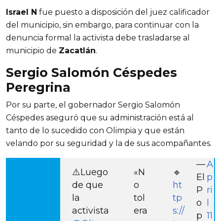
Israel N
fue puesto a disposición del juez calificador
del municipio, sin embargo, para continuar con la
denuncia formal la activista debe trasladarse al
municipio de
Zacatlán
.
Sergio Salomón Céspedes
Peregrina
Por su parte, el gobernador Sergio Salomón 
Céspedes aseguró que su administración está al 
tanto de lo sucedido con Olimpia y que están 
velando por su seguridad y la de sus acompañantes.
—
A
⚠️Luego
«N
🔹
El
p
de que
o
ht
P
ri
la
tol
tp
o
l
activista
era
s://
p
11