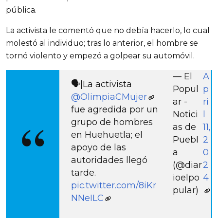
pública.
La activista le comentó que no debía hacerlo, lo cual
molestó al individuo; tras lo anterior, el hombre se
tornó violento y empezó a golpear su automóvil.
— El
A
🗣️|La activista
Popul
p
@OlimpiaCMujer
ar -
ri
fue agredida por un
Notici
l
grupo de hombres
as de
11,
en Huehuetla; el
Puebl
2
apoyo de las
a
0
autoridades llegó
(@diar
2
tarde.
ioelpo
4
pic.twitter.com/8iKr
pular)
NNeILC