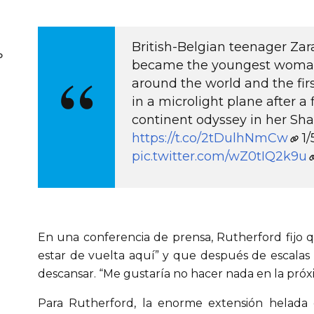
British-Belgian teenager Zar
o
became the youngest woman 
around the world and the fir
in a microlight plane after a 
continent odyssey in her Shar
https://t.co/2tDulhNmCw
1/
pic.twitter.com/wZ0tIQ2k9u
En una conferencia de prensa, Rutherford fijo 
estar de vuelta aquí” y que después de escalas 
descansar. “Me gustaría no hacer nada en la pró
Para Rutherford, la enorme extensión helada 