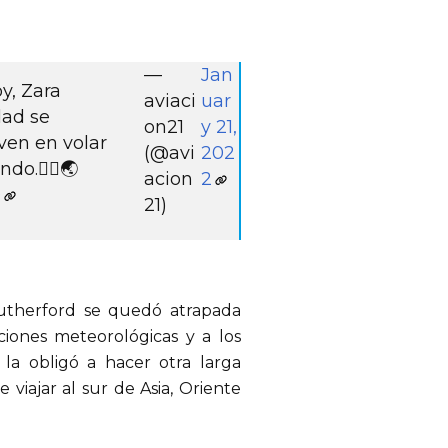
—
Jan
oy, Zara
aviaci
uar
dad se
on21
y 21,
ven en volar
(@avi
202
do.👩‍✈️🌏
acion
2
D
21)
utherford se quedó atrapada
iones meteorológicas y a los
 la obligó a hacer otra larga
 viajar al sur de Asia, Oriente