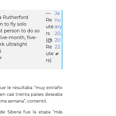
—
Ja
a Rutherford
Re
nu
to fly solo
ute
ary
st person to do so
rs
20,
five-month, five-
(@
20
k ultralight
Re
22
5
ute
rs)
que le resultaba “muy extraño
en casi treinta países deseaba
xima semana”, comentó.
de Siberia fue la etapa “más