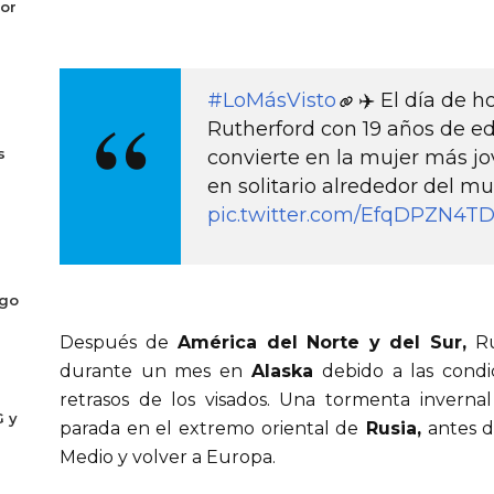
or
#LoMásVisto
✈️ El día de h
Rutherford con 19 años de e
s
convierte en la mujer más jo
en solitario alrededor del mun
pic.twitter.com/EfqDPZN4T
ogo
Después de
América del Norte y del Sur,
R
durante un mes en
Alaska
debido a las condic
retrasos de los visados. Una tormenta invernal
G y
parada en el extremo oriental de
Rusia,
antes de
Medio y volver a Europa.