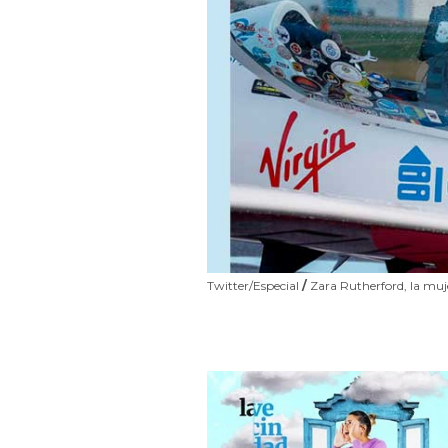
Twitter/Especial
/
Zara Rutherford, la muj