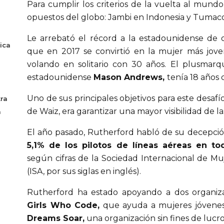
Para cumplir los criterios de la vuelta al mund
opuestos del globo: Jambi en Indonesia y Tumac
Le arrebató el récord a la estadounidense de 
ica
que en 2017 se convirtió en la mujer más jov
volando en solitario con 30 años. El plusmarq
estadounidense
Mason Andrews,
tenía 18 años 
Uno de sus principales objetivos para este desaf
ra
de Waiz, era garantizar una mayor visibilidad de la
a
El año pasado, Rutherford habló de su decepció
5,1% de los pilotos de líneas aéreas en t
según cifras de la Sociedad Internacional de Mu
(ISA, por sus siglas en inglés).
Rutherford ha estado apoyando a dos organizac
Girls Who Code,
que ayuda a mujeres jóvenes a
Dreams Soar,
una organización sin fines de luc