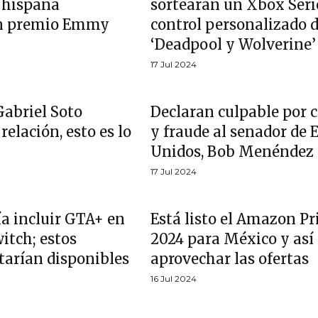
 hispana
sortearán un Xbox Seri
n premio Emmy
control personalizado 
‘Deadpool y Wolverine’
17 Jul 2024
Gabriel Soto
Declaran culpable por 
elación, esto es lo
y fraude al senador de 
Unidos, Bob Menéndez
17 Jul 2024
a incluir GTA+ en
Está listo el Amazon P
itch; estos
2024 para México y así
tarían disponibles
aprovechar las ofertas
16 Jul 2024