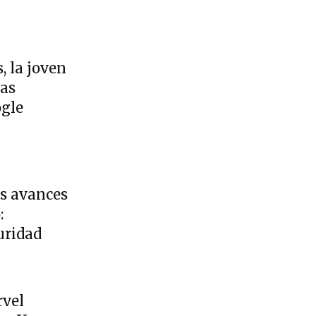
, la joven
uas
gle
es avances
:
uridad
rvel