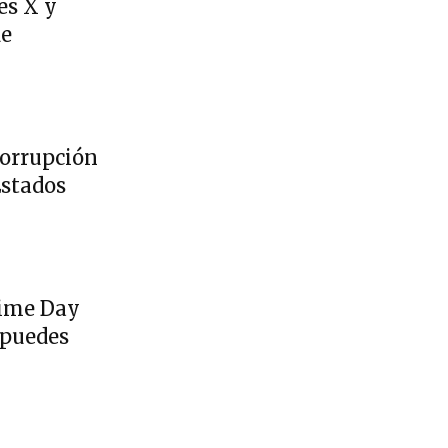
es X y
de
corrupción
Estados
rime Day
 puedes